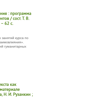
яния : программа
ов / сост. Т. В.
 – 62 с.
 занятий курса по
заимовлияния».
ний гуманитарных
екста как
 материале
, Н. И. Рузанкин ;