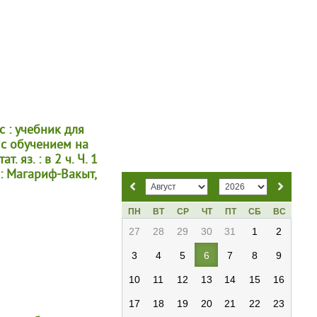
с : учебник для
 с обучением на
т. яз. : в 2 ч. Ч. 1
 : Магариф-Вакыт,
ПН
ВТ
СР
ЧТ
ПТ
СБ
ВС
27
28
29
30
31
1
2
3
4
5
6
7
8
9
10
11
12
13
14
15
16
17
18
19
20
21
22
23