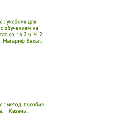
с : учебник для
 с обучением на
т. яз. : в 2 ч. Ч. 2
 : Магариф-Вакыт,
с : метод. пособие
а. – Казань :