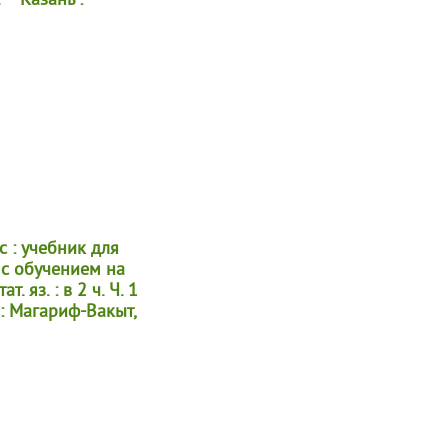
 – Казань :
с : учебник для
 с обучением на
т. яз. : в 2 ч. Ч. 1
 : Магариф-Вакыт,