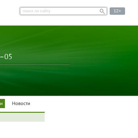
12+
3–05
ки
Новости