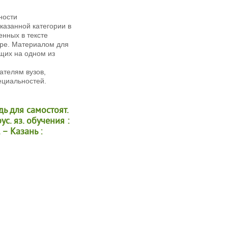
ности
казанной категории в
енных в тексте
ире. Материалом для
щих на одном из
телям вузов,
ециальностей.
дь для самостоят.
с. яз. обучения :
 – Казань :