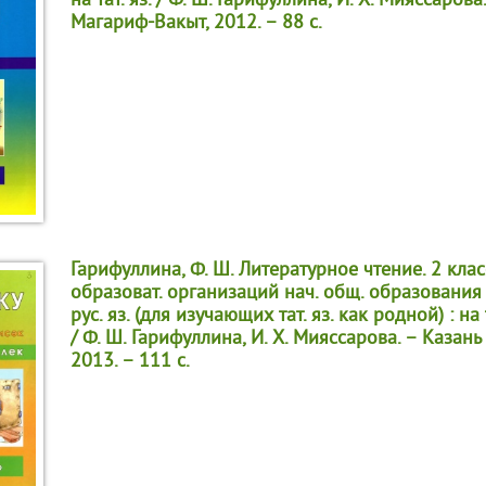
на тат. яз. / Ф. Ш. Гарифуллина, И. Х. Мияссарова.
Магариф-Вакыт, 2012. – 88 с.
Гарифуллина, Ф. Ш. Литературное чтение. 2 клас
образоват. организаций нач. общ. образования
рус. яз. (для изучающих тат. яз. как родной) : на та
/ Ф. Ш. Гарифуллина, И. Х. Мияссарова. – Казань
2013. – 111 с.