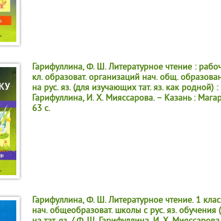
Гарифуллина, Ф. Ш. Литературное чтение : рабоч
кл. образоват. организаций нач. общ. образова
на рус. яз. (для изучающих тат. яз. как родной) : н
Гарифуллина, И. Х. Мияссарова. – Казань : Мага
63 с.
Гарифуллина, Ф. Ш. Литературное чтение. 1 клас
нач. общеобразоват. школы с рус. яз. обучения (