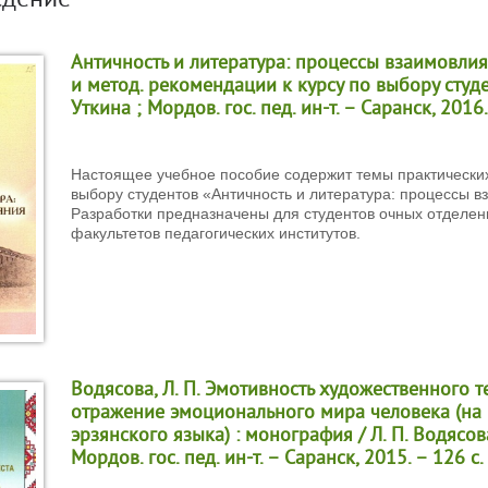
едение
Античность и литература: процессы взаимовли
и метод. рекомендации к курсу по выбору студент
Уткина ; Мордов. гос. пед. ин-т. – Саранск, 2016.
Настоящее учебное пособие содержит темы практических
выбору студентов «Античность и литература: процессы в
Разработки предназначены для студентов очных отделе
факультетов педагогических институтов.
Водясова, Л. П. Эмотивность художественного т
отражение эмоционального мира человека (на
эрзянского языка) : монография / Л. П. Водясова
Мордов. гос. пед. ин-т. – Саранск, 2015. – 126 с.