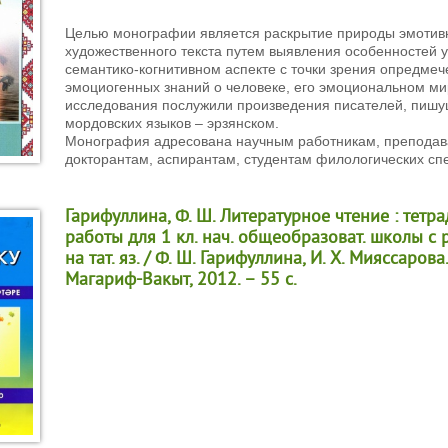
Целью монографии является раскрытие природы эмотив
художественного текста путем выявления особенностей у
семантико-когнитивном аспекте с точки зрения опредмеч
эмоциогенных знаний о человеке, его эмоциональном м
исследования послужили произведения писателей, пишу
мордовских языков – эрзянском.
Монография адресована научным работникам, преподава
докторантам, аспирантам, студентам филологических сп
Гарифуллина, Ф. Ш. Литературное чтение : тетра
работы для 1 кл. нач. общеобразоват. школы с ру
на тат. яз. / Ф. Ш. Гарифуллина, И. Х. Мияссарова.
Магариф-Вакыт, 2012. – 55 с.