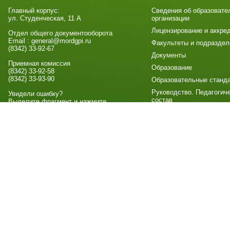
Главный корпус:
Сведения об образовате
ул. Студенческая, 11 А
организации
Лицензирование и аккре
Отдел общего документооборота
Email : general@mordgpi.ru
Факультеты и подраздел
(8342) 33-92-67
Документы
Приемная комиссия
Образование
(8342) 33-92-58
(8342) 33-93-90
Образовательные станд
Руководство. Педагогич
Увидели ошибку?
состав
Выделите фрагмент и нажмите
Стипендии и иные виды
материальной поддержк
Платные образовательн
услуги
Дополнительные
образовательные услуги
Сведения о доходах, об
имуществе и обязательс
имущественного характе
ректора и членов его се
Финансово-хозяйственна
деятельность
Система оценки качеств