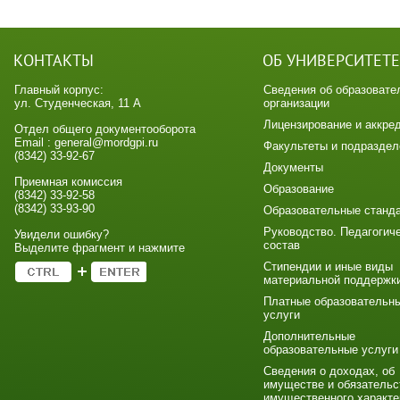
КОНТАКТЫ
ОБ УНИВЕРСИТЕТЕ
Главный корпус:
Сведения об образовате
ул. Студенческая, 11 А
организации
Лицензирование и аккре
Отдел общего документооборота
Email : general@mordgpi.ru
Факультеты и подраздел
(8342) 33-92-67
Документы
Приемная комиссия
Образование
(8342) 33-92-58
(8342) 33-93-90
Образовательные станд
Руководство. Педагогич
Увидели ошибку?
состав
Выделите фрагмент и нажмите
Стипендии и иные виды
материальной поддержк
Платные образовательн
услуги
Дополнительные
образовательные услуги
Сведения о доходах, об
имуществе и обязательс
имущественного характе