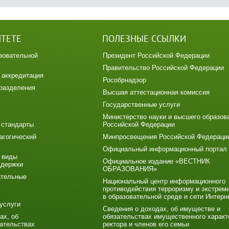
ИТЕТЕ
ПОЛЕЗНЫЕ ССЫЛКИ
зовательной
Президент Российской Федерации
Правительство Российской Федерации
 аккредитация
Рособрнадзор
разделения
Высшая аттестационная комиссия
Государственные услуги
Министерство науки и высшего образов
 стандарты
Российской Федерации
агогический
Минпросвещения Российской Федераци
Официальный информационный портал
 виды
Официальное издание «ВЕСТНИК
ддержки
ОБРАЗОВАНИЯ»
ательные
Национальный центр информационного
противодействия терроризму и экстрем
в образовательной среде и сети Интерн
услуги
Сведения о доходах, об имуществе и
ах, об
обязательствах имущественного характ
ательствах
ректора и членов его семьи