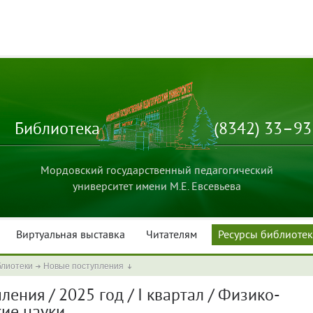
Библиотека
(8342) 33–9
Мордовский государственный педагогический
университет имени М.Е. Евсевьева
Виртуальная выставка
Читателям
Ресурсы библиоте
блиотеки
Новые поступления
ения / 2025 год / I квартал / Физико-