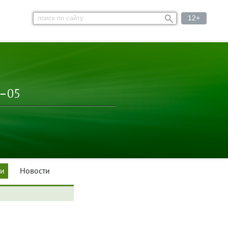
12+
3–05
ки
Новости