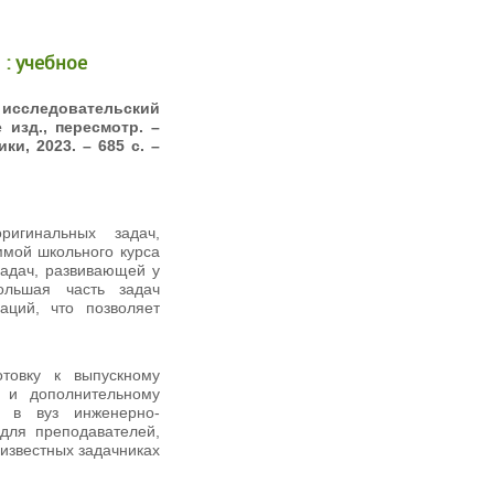
 : учебное
исследовательский
изд., пересмотр. –
и, 2023. – 685 с. –
ригинальных задач,
ммой школьного курса
задач, развивающей у
ольшая часть задач
аций, что позволяет
товку к выпускному
 и дополнительному
и в вуз инженерно-
для преподавателей,
 известных задачниках