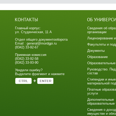
КОНТАКТЫ
ОБ УНИВЕРС
Главный корпус:
Сведения об обра
ул. Студенческая, 11 А
организации
Лицензирование и
Отдел общего документооборота
Email : general@mordgpi.ru
Факультеты и под
(8342) 33-92-67
Документы
Приемная комиссия
Образование
(8342) 33-92-58
(8342) 33-93-90
Образовательные
Руководство. Пед
Увидели ошибку?
состав
Выделите фрагмент и нажмите
Стипендии и иные
материальной по
Платные образов
услуги
Дополнительные
образовательные 
Сведения о доход
имуществе и обяз