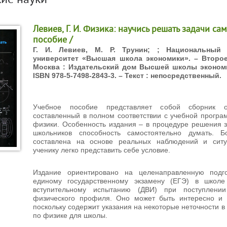
ие науки
Левиев, Г. И. Физика: научись решать задачи сам
пособие /
Г. И. Левиев, М. Р. Трунин; ; Национальный 
университет «Высшая школа экономики». – Второе 
Москва : Издательский дом Высшей школы экономик
ISBN 978-5-7498-2843-3. – Текст : непосредственный.
Учебное пособие представляет собой сборник о
составленный в полном соответствии с учебной програ
физики. Особенность издания – в процедуре решения 
школьников способность самостоятельно думать. Б
составлена на основе реальных наблюдений и ситу
ученику легко представить себе условие.
Издание ориентировано на целенаправленную подго
единому государственному экзамену (ЕГЭ) в школе
вступительному испытанию (ДВИ) при поступлени
физического профиля. Оно может быть интересно и 
поскольку содержит указания на некоторые неточности в
по физике для школы.