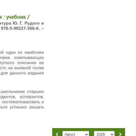
 : учебник /
тура Ю. Г. Рудого и
 978-5-98227-366-6. –
ой один из наиболее
изике, охватывающих
тупного описания ее
сто на книжной полке
 для данного издания
 школьникам старших
дентов, аспирантов,
о систематизировать и
ться успешно решать