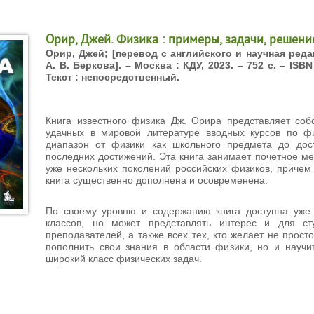
Орир, Джей. Физика : примеры, задачи, решения
Орир, Джей; [перевод с английского и научная редак
А. В. Беркова]. – Москва : КДУ, 2023. – 752 с. – ISBN
Текст : непосредственный.
Книга известного физика Дж. Орира представляет соб
удачных в мировой литературе вводных курсов по ф
диапазон от физики как школьного предмета до дос
последних достижений. Эта книга занимает почетное ме
уже нескольких поколений российских физиков, причем
книга существенно дополнена и осовременена.
По своему уровню и содержанию книга доступна уже
классов, но может представлять интерес и для сту
преподавателей, а также всех тех, кто желает не прост
пополнить свои знания в области физики, но и научи
широкий класс физических задач.