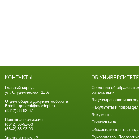
КОНТАКТЫ
ОБ УНИВЕРСИТЕТЕ
Главный корпус:
Сведения об образовате
ул. Студенческая, 11 А
организации
Лицензирование и аккре
Отдел общего документооборота
Email : general@mordgpi.ru
Факультеты и подраздел
(8342) 33-92-67
Документы
Приемная комиссия
Образование
(8342) 33-92-58
(8342) 33-93-90
Образовательные станд
Руководство. Педагогич
Увидели ошибку?