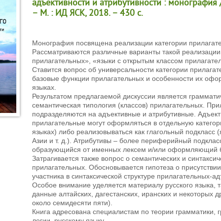
адъективности и атрибутивности : монография /
– М. : ИД ЯСК, 2018. – 430 с.
Монография посвящена реализации категории прилагате
Рассматриваются различные варианты такой реализации:
прилагательных», «языки с открытым классом прилагатель
Ставится вопрос об универсальности категории прилагат
базовые функции прилагательных и особенности их офо
языках.
Результатом предлагаемой дискуссии является граммати
семантическая типология (классов) прилагательных. Пр
подразделяются на адъективные и атрибутивные. Адъек
прилагательные могут оформляться в отдельную категори
языках) либо реализовываться как глагольный подкласс 
Азии и т. д.). Атрибутивы – более периферийный подклас
образующийся от именных лексем и/или оформляющий б
Затрагивается также вопрос о семантических и синтаксич
прилагательных. Обосновывается гипотеза о присутстви
участника в синтаксической структуре прилагательных-ад
Особое внимание уделяется материалу русского языка, 
данные алтайских, дагестанских, иранских и некоторых др
около семидесяти пяти).
Книга адресована специалистам по теории грамматики, 
логии, русскому языку.