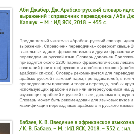
Аби Джабер, Дж. Арабско-русский словарь иди
выражений : справочник переводчика / Аби Джаб
Капшук. – М. : ИД ЯСК, 2018. – 455 с.
Предлагаемый читателю «Арабско-русский словарь идио
выражений. Справочник переводчика» содержит свыше 2
глагольных идиом, фразеологизмов и других фразеологич
переводом на русский язык. Словарь дополнен Приложен
приводятся около 1200 парных фразеологических лекси
сочетаний (эпитетов) русского и арабского языков (арабс
арабский списки). Словарь рекомендуется для переводчи
арабско-русской языковой пары, преподавателей, в том
преподаванием практики и теории перевода, любых друг
использующих арабский язык или интересующимся им, дл
изучающих арабский и русский языки, дипломатов, журна
Словарь может быть рекомендован для языковых вузов и
квалификации переводчиков арабского и русского языков
Бабаев, К. В. Введение в африканское языкозн
/ К. В. Бабаев. – М. : ИД ЯСК, 2018. – 352 с. : ил.