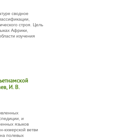
атуре сводное
классификации,
ического строя. Цель
зыках Африки,
области изучения
вьетнамской
в, И. В.
овленных
спедиции, и
менных языков
н-кхмерской ветви
 на полевых