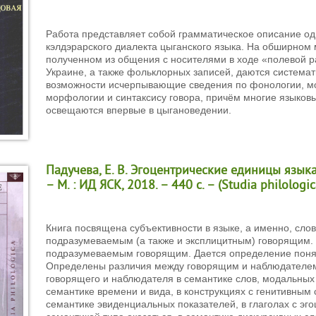
Работа представляет собой грамматическое описание од
кэлдэрарского диалекта цыганского языка. На обширном
полученном из общения с носителями в ходе «полевой р
Украине, а также фольклорных записей, даются системат
возможности исчерпывающие сведения по фонологии, м
морфологии и синтаксису говора, причём многие языков
освещаются впервые в цыгановедении.
Падучева, Е. В. Эгоцентрические единицы языка 
– М. : ИД ЯСК, 2018. – 440 с. – (Studia philologic
Книга посвящена субъективности в языке, а именно, слов
подразумеваемым (а также и эксплицитным) говорящим. 
подразумеваемым говорящим. Дается определение поня
Определены различия между говорящим и наблюдателем
говорящего и наблюдателя в семантике слов, модальных 
семантике времени и вида, в конструкциях с генитивным 
семантике эвиденциальных показателей, в глаголах с эг