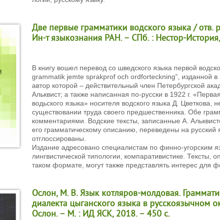
Две первые грамматики водского языка / отв. ред
Ин-т языкознания РАН. – СПб. : Нестор-История, 
В книгу вошел перевод со шведского языка первой водско
grammatik jemte sprakprof och ordforteckning”, изданной в 
автор которой – действительный член Петербургской ака
Альквист; а также написанная по-русски в 1922 г. «Перва
водьского языка» носителя водского языка Д. Цветкова, н
существовании труда своего предшественника. Обе грам
комментариями. Водские тексты, записанные А. Альквис
его грамматическому описанию, переведены на русский 
отглоссированы.
Издание адресовано специалистам по финно-угорским я
лингвистической типологии, компаративистике. Тексты, о
таком формате, могут также представлять интерес для ф
Ослон, М. В. Язык котляров-молдовая. Граммат
диалекта цыганского языка в русскоязычном ок
Ослон. – М. : ИД ЯСК, 2018. – 450 с.