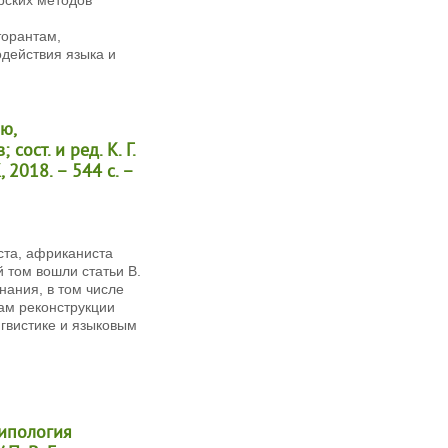
торантам,
действия языка и
ю,
сост. и ред. К. Г.
 2018. – 544 с. –
ста, африканиста
 том вошли статьи В.
ания, в том числе
ам реконструкции
нгвистике и языковым
Типология