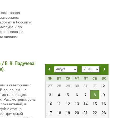
ного говора
 материале,
аботы» в России и
ические и по
орфонологии,
ые явления
/ Е. В. Падучева.
a).
ПН
ВТ
СР
ЧТ
ПТ
СБ
ВС
ам и категориям с
27
28
29
30
31
1
2
В основном – с
тия говорящего.
3
4
5
6
7
8
9
. Рассмотрена роль
10
11
12
13
14
15
16
показателей, в
субъектом, в
17
18
19
20
21
22
23
оцентрической