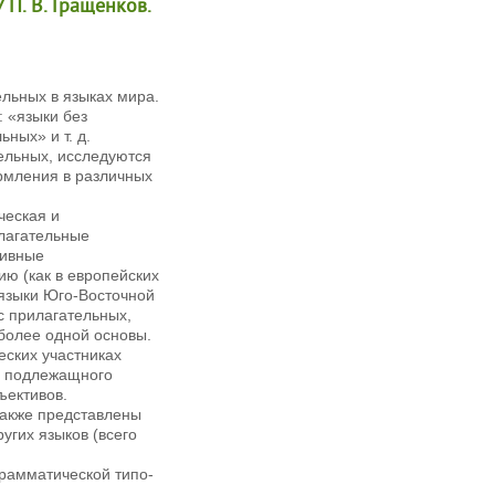
 П. В. Гращенков.
льных в языках мира.
 «языки без
ных» и т. д.
ельных, исследуются
рмления в различных
ческая и
илагательные
тивные
ю (как в европейских
(языки Юго-Восточной
с прилагательных,
олее одной основы.
еских участниках
и подлежащного
ъективов.
также представлены
угих языков (всего
грамматической типо-