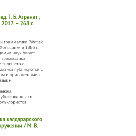
. Т. Б. Агранат ;
2017. – 268 с.
й грамматики “Wotisk
Хельсинки в 1856 г.,
демии наук Август
я грамматика
е знавшего о
матики публикуются с
том и приложенные к
язык и
зыкам,
публикованные в
ольклористов.
ика кэлдэрарского
ружении / М. В.