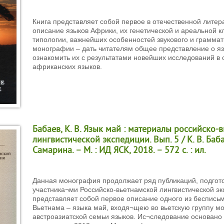
Книга представляет собой первое в отечественной литер
описание языков Африки, их генетической и ареальной 
типологии, важнейших особенностей звукового и граммат
монографии – дать читателям общее представление о я
ознакомить их с результатами новейших исследований в 
африканских языков.
Бабаев, К. В. Язык май : материалы российско-
лингвистической экспедиции. Вып. 5 / К. В. Бабае
Самарина. – М. : ИД ЯСК, 2018. – 572 с. : ил.
Данная монография продолжает ряд публикаций, подгот
участника¬ми Российско-вьетнамской лингвистической эк
представляет собой первое описание одного из беспись
Вьетнама – языка май, входя¬щею во вьетскую группу мо
австроазиатской семьи языков. Ис¬следование основано