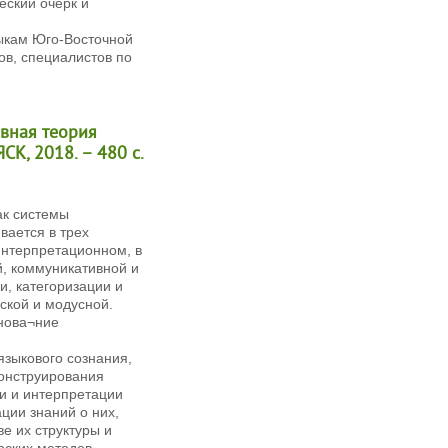
еский очерк и
зыкам Юго-Восточной
ов, специалистов по
ивная теория
ЯСК, 2018. – 480 с.
ак системы
вается в трех
интерпретационном, в
й, коммуникативной и
, категоризации и
ской и модусной.
снова¬ние
зыкового сознания,
конструирования
ии и интерпретации
ации знаний о них,
е их структуры и
рских методов