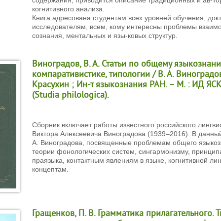
когнитивного анализа.
Книга адресована студентам всех уровней обучения, док
исследователям, всем, кому интересны проблемы взаимо
сознания, ментальных и язы-ковых структур.
Виноградов, В. А. Статьи по общему языкознани
компаративистике, типологии / В. А. Виноградов; 
Красухин ; Ин-т языкознания РАН. – М. : ИД ЯСК,
(Studia philologica).
Сборник включает работы известного российского лингви
Виктора Алексеевича Виноградова (1939–2016). В данный
А. Виноградова, посвященные проблемам общего языкозн
теории фонологических систем, сингармонизму, принцип
праязыка, контактным явлениям в языке, когнитивной ли
концептам.
Гращенков, П. В. Грамматика прилагательного. 