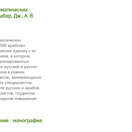
оматических
ер, Дж., А. В.
матических
000 арабских
еских единиц с их
ием, в котором
кализированных
ко-русский и русско-
ков в рамках
 числе, занимающихся
их специалистов,
я русских и арабов,
листов, студентов.
 курсов повышения
.
ание : монография