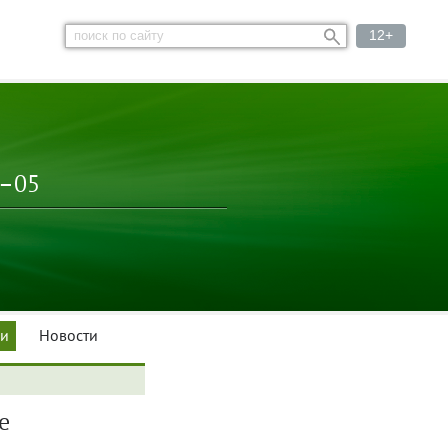
12+
3–05
ки
Новости
е