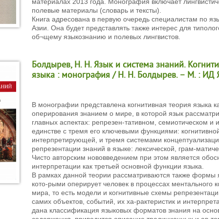
материалах 2013 года. Монография включает лингвистич
полевые материалы (словарь и тексты).
Книга адресована в первую очередь специалистам по я
Азии. Она будет представлять также интерес для типолог
об¬щему языкознанию и полевых лингвистов.
Болдырев, Н. Н. Язык и система знаний. Когнит
языка : монография / Н. Н. Болдырев. – М. : ИД 
В монографии представлена когнитивная теория языка к
оперирования знанием о мире, в которой язык рассматри
главных аспектах: репрезен-тативном, семиотическом и 
единстве с тремя его ключевыми функциями: когнитивно
интерпретирующей, и тремя системами концептуализации
репрезентации знаний в языке: лексической, грам-матиче
Чисто авторским нововведением при этом является обо
интерпретации как третьей основной функции языка.
В рамках данной теории рассматриваются также формы я
кото-рыми оперирует человек в процессах ментального 
мира, то есть модели и когнитивные схемы репрезентац
самих объектов, событий, их ха-рактеристик и интерпрет
дана классификация языковых форматов знания на основ
содержания, приводится описание традиционных и ав-то