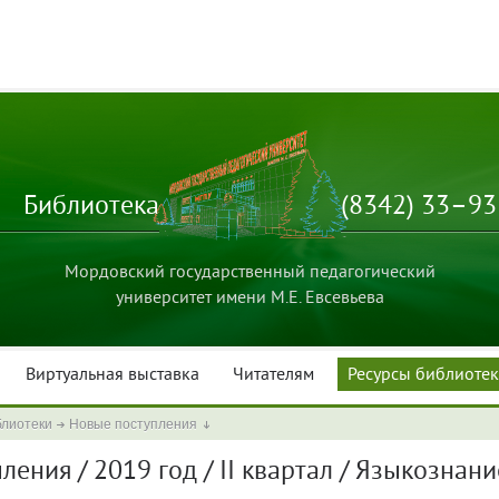
Библиотека
(8342) 33–9
Мордовский государственный педагогический
университет имени М.Е. Евсевьева
Виртуальная выставка
Читателям
Ресурсы библиоте
блиотеки
Новые поступления
ения / 2019 год / II квартал / Языкознани