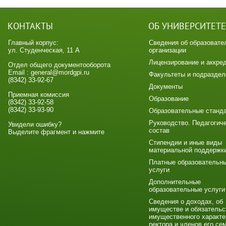
КОНТАКТЫ
ОБ УНИВЕРСИТЕТЕ
Главный корпус:
Сведения об образовате
ул. Студенческая, 11 А
организации
Лицензирование и аккре
Отдел общего документооборота
Email : general@mordgpi.ru
Факультеты и подраздел
(8342) 33-92-67
Документы
Приемная комиссия
Образование
(8342) 33-92-58
(8342) 33-93-90
Образовательные станд
Руководство. Педагогич
Увидели ошибку?
состав
Выделите фрагмент и нажмите
Стипендии и иные виды
материальной поддержк
Платные образовательн
услуги
Дополнительные
образовательные услуги
Сведения о доходах, об
имуществе и обязательс
имущественного характе
ректора и членов его се