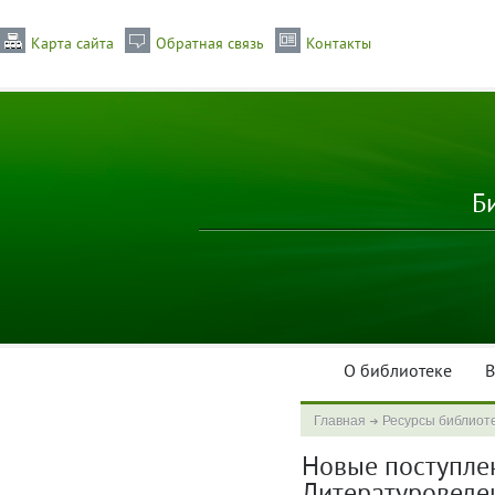
Карта сайта
Обратная связь
Контакты
Б
О библиотеке
В
Главная
Ресурсы библиот
Новые поступлени