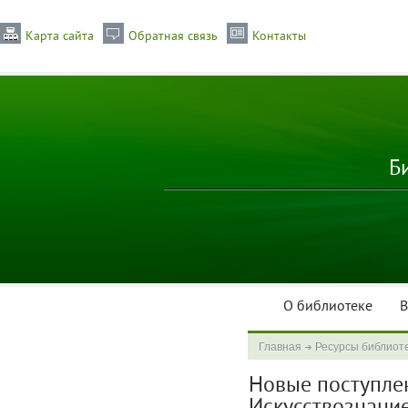
Карта сайта
Обратная связь
Контакты
Б
О библиотеке
В
Главная
Ресурсы библиот
Новые поступлени