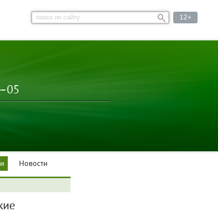
12+
3–05
ки
Новости
кие