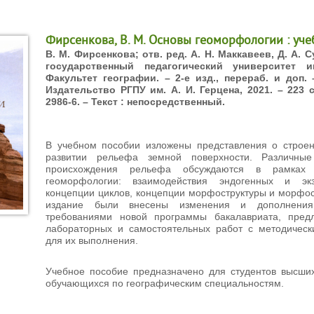
Фирсенкова, В. М. Основы геоморфологии : уче
В. М. Фирсенкова; отв. ред. А. Н. Маккавеев, Д. А. 
государственный педагогический университет и
Факультет географии. – 2-е изд., перераб. и доп. 
Издательство РГПУ им. А. И. Герцена, 2021. – 223 с
2986-6. – Текст : непосредственный.
В учебном пособии изложены представления о строе
развитии рельефа земной поверхности. Различны
происхождения рельефа обсуждаются в рамках 
геоморфологии: взаимодействия эндогенных и экз
концепции циклов, концепции морфоструктуры и морфос
издание были внесены изменения и дополнения
требованиями новой программы бакалавриата, пред
лабораторных и самостоятельных работ с методичес
для их выполнения.
Учебное пособие предназначено для студентов высших
обучающихся по географическим специальностям.