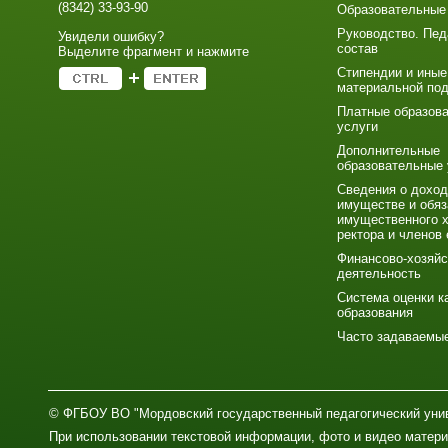
(8342) 33-93-90
Образовательные
Руководство. Пед
Увидели ошибку?
состав
Выделите фрагмент и нажмите
Стипендии и иные
материальной по
Платные образов
услуги
Дополнительные
образовательные 
Сведения о доход
имуществе и обяз
имущественного х
ректора и членов 
Финансово-хозяйс
деятельность
Система оценки к
образования
Часто задаваемы
© ФГБОУ ВО "Мордовский государственный педагогический унив
При использовании текстовой информации, фото и видео матери