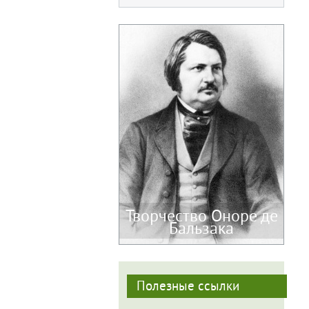
Творчество Оноре де
Бальзака
Полезные ссылки