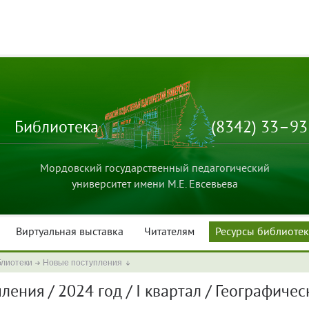
Библиотека
(8342) 33–9
Мордовский государственный педагогический
университет имени М.Е. Евсевьева
Виртуальная выставка
Читателям
Ресурсы библиоте
блиотеки
Новые поступления
ения / 2024 год / I квартал / Географичес