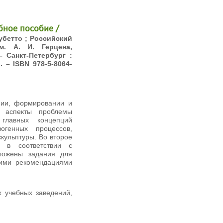
бное пособие /
Субетто ; Российский
м. А. И. Герцена,
– Санкт-Петербург :
. – ISBN 978-5-8064-
нии, формировании и
е аспекты проблемы
главных концепций
огенных процессов,
кульптуры. Во второе
 в соответствии с
ложены задания для
кими рекомендациями
 учебных заведений,