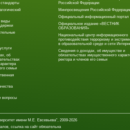
 стандарты
Российской Федерации
агогический
Минпросвещения Российской Федераци
Официальный информационный портал
 виды
Официальное издание «ВЕСТНИК
ддержки
ОБРАЗОВАНИЯ»
ательные
Национальный центр информационного
противодействия терроризму и экстрем
в образовательной среде и сети Интерн
услуги
Сведения о доходах, об имуществе и
ах, об
обязательствах имущественного характ
ательствах
ректора и членов его семьи
арактера
его семьи
твенная
ачества
е вопросы
ерситет имени М.Е. Евсевьева", 2009-2026
алов, ссылка на сайт обязательна