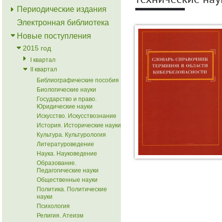
технические нау
Периодические издания
Электронная библиотека
Новые поступления
2015 год
I квартал
II квартал
Библиографические пособия
Биологические науки
Государство и право.
Юридические науки
Искусство. Искусствознание
История. Исторические науки
Культура. Культурология
Литературоведение
Наука. Науковедение
Образование.
Педагогические науки
Общественные науки
Политика. Политические
науки
Психология
Религия. Атеизм