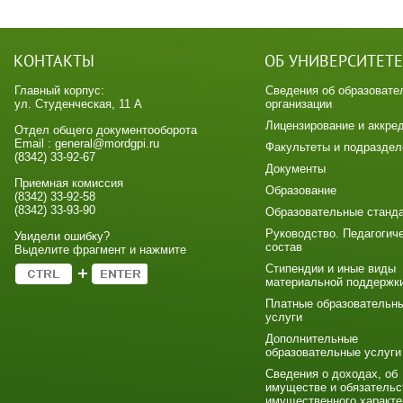
КОНТАКТЫ
ОБ УНИВЕРСИТЕТЕ
Главный корпус:
Сведения об образовате
ул. Студенческая, 11 А
организации
Лицензирование и аккре
Отдел общего документооборота
Email : general@mordgpi.ru
Факультеты и подраздел
(8342) 33-92-67
Документы
Приемная комиссия
Образование
(8342) 33-92-58
(8342) 33-93-90
Образовательные станд
Руководство. Педагогич
Увидели ошибку?
состав
Выделите фрагмент и нажмите
Стипендии и иные виды
материальной поддержк
Платные образовательн
услуги
Дополнительные
образовательные услуги
Сведения о доходах, об
имуществе и обязательс
имущественного характе