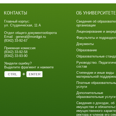
КОНТАКТЫ
ОБ УНИВЕРСИТЕТЕ
Главный корпус:
Сведения об образовате
ул. Студенческая, 11 А
организации
Лицензирование и аккре
Отдел общего документооборота
Email : general@mordgpi.ru
Факультеты и подраздел
(8342) 33-92-67
Документы
Приемная комиссия
Образование
(8342) 33-92-58
(8342) 33-93-90
Образовательные станд
Руководство. Педагогич
Увидели ошибку?
состав
Выделите фрагмент и нажмите
Стипендии и иные виды
материальной поддержк
Платные образовательн
услуги
Дополнительные
образовательные услуги
Сведения о доходах, об
имуществе и обязательс
имущественного характе
ректора и членов его се