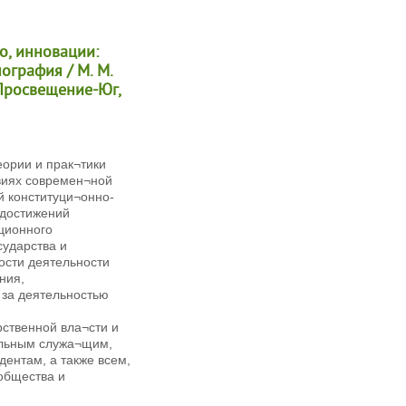
во, инновации:
графия / М. М.
: Просвещение-Юг,
ории и прак¬тики
овиях современ¬ной
й конституци¬онно-
 достижений
ционного
сударства и
ости деятельности
ния,
за деятельностью
рственной вла¬сти и
альным служа¬щим,
ентам, а также всем,
общества и