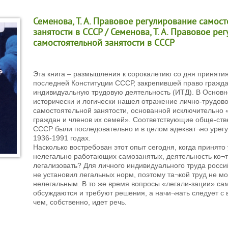
Семенова, Т. А. Правовое регулирование самос
занятости в СССР / Семенова, Т. А. Правовое ре
самостоятельной занятости в СССР
Эта книга – размышления к сорокалетию со дня принятия 
последней Конституции СССР, закрепившей право гражд
индивидуальную трудовую деятельность (ИТД). В Основ
исторически и логически нашел отражение лично-трудово
самостоятельной занятости, основанной исключительно 
граждан и членов их семей». Соответствующие обще-ст
СССР были последовательно и в целом адекват¬но урег
1936-1991 годах.
Насколько востребован этот опыт сегодня, когда принято
нелегально работающих самозанятых, деятельность ко¬
легализовать? Для личного индивидуального труда росси
не установил легальных норм, поэтому та¬кой труд не м
нелегальным. В то же время вопросы «легали-зации» са
обсуждаются и требуют решения, а начи¬нать следует с 
чем, собственно, идет речь.