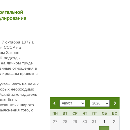
тоятельной
гулирование
7 октября 1977 г.
ан СССР на
ном Законе
й подход к
«на личном труде
венные отношения в
улированы правом в
 указы¬вать на неких
торых необходимо
йский законодатель
ожет быть
мозанятых широко
выяснения того, о
ПН
ВТ
СР
ЧТ
ПТ
СБ
ВС
27
28
29
30
31
1
2