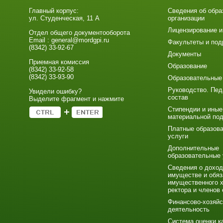
Главный корпус:
Сведения об обра
ул. Студенческая, 11 А
организации
Лицензирование и
Отдел общего документооборота
Email : general@mordgpi.ru
Факультеты и под
(8342) 33-92-67
Документы
Приемная комиссия
Образование
(8342) 33-92-58
(8342) 33-93-90
Образовательные
Руководство. Пед
Увидели ошибку?
состав
Выделите фрагмент и нажмите
Стипендии и иные
материальной по
Платные образов
услуги
Дополнительные
образовательные 
Сведения о доход
имуществе и обяз
имущественного х
ректора и членов 
Финансово-хозяйс
деятельность
Система оценки к