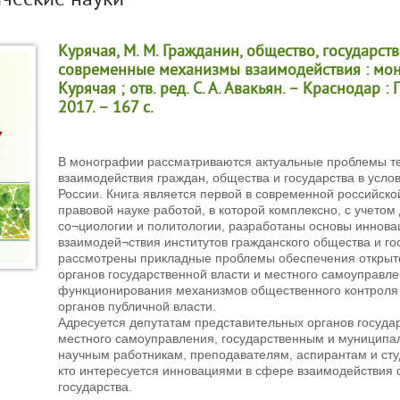
ческие науки
Курячая, М. М. Гражданин, общество, государст
современные механизмы взаимодействия : моно
Курячая ; отв. ред. С. А. Авакьян. – Краснодар 
2017. – 167 с.
В монографии рассматриваются актуальные проблемы те
взаимодействия граждан, общества и государства в усл
России. Книга является первой в современной российско
правовой науке работой, в которой комплексно, с учетом
со¬циологии и политологии, разработаны основы иннова
взаимодей¬ствия институтов гражданского общества и го
рассмотрены прикладные проблемы обеспечения открыт
органов государственной власти и местного самоуправле
функционирования механизмов общественного контроля 
органов публичной власти.
Адресуется депутатам представительных органов госуда
местного самоуправления, государственным и муницип
научным работникам, преподавателям, аспирантам и студ
кто интересуется инновациями в сфере взаимодействия 
государства.