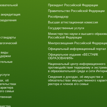
зовательной
Президент Российской Федерации
Правительство Российской Федерации
 аккредитация
Рособрнадзор
разделения
Высшая аттестационная комиссия
Государственные услуги
Министерство науки и высшего образов
 стандарты
Российской Федерации
агогический
Минпросвещения Российской Федераци
Официальный информационный портал
 виды
Официальное издание «ВЕСТНИК
ддержки
ОБРАЗОВАНИЯ»
ательные
Национальный центр информационного
противодействия терроризму и экстрем
в образовательной среде и сети Интерн
услуги
Сведения о доходах, об имуществе и
ах, об
обязательствах имущественного характ
ательствах
ректора и членов его семьи
арактера
его семьи
твенная
ачества