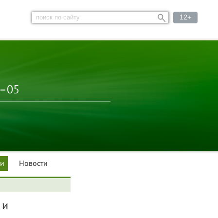
12+
3–05
ки
Новости
 и