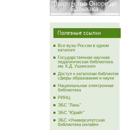
Творчество Оноре де
Бальзака
Полезные ссылки
Все вузы России в одном
каталоге
Государственная научная
педагогическая библиотека
им. К.Д. Ушинского
Доступ к каталогам библиотек
сферы образования и науки
Национальная электронная
библиотека
РИНЦ
ЭБС "Лань"
ЭБС "Юрайт"
ЭБС «Университетская
библиотека онлайн»