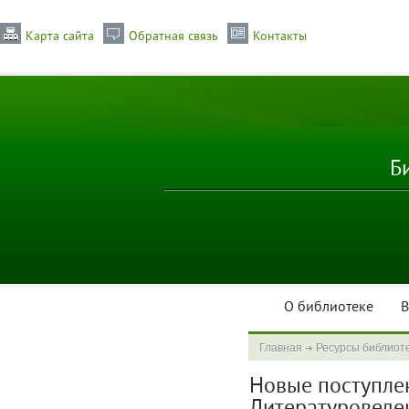
Карта сайта
Обратная связь
Контакты
Б
О библиотеке
В
Главная
Ресурсы библиот
Новые поступлени