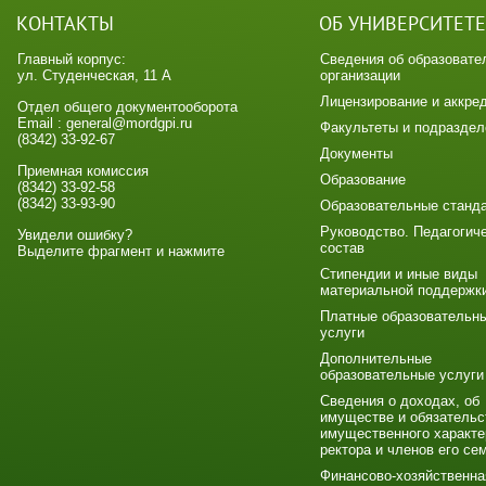
КОНТАКТЫ
ОБ УНИВЕРСИТЕТЕ
Главный корпус:
Сведения об образовате
ул. Студенческая, 11 А
организации
Лицензирование и аккре
Отдел общего документооборота
Email : general@mordgpi.ru
Факультеты и подраздел
(8342) 33-92-67
Документы
Приемная комиссия
Образование
(8342) 33-92-58
(8342) 33-93-90
Образовательные станд
Руководство. Педагогич
Увидели ошибку?
состав
Выделите фрагмент и нажмите
Стипендии и иные виды
материальной поддержк
Платные образовательн
услуги
Дополнительные
образовательные услуги
Сведения о доходах, об
имуществе и обязательс
имущественного характе
ректора и членов его се
Финансово-хозяйственна