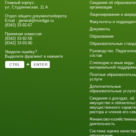
Главный корпус:
Сведения об образовате
ул. Студенческая, 11 А
организации
Лицензирование и аккре
Отдел общего документооборота
Email : general@mordgpi.ru
Факультеты и подраздел
(8342) 33-92-67
Документы
Приемная комиссия
Образование
(8342) 33-92-58
(8342) 33-93-90
Образовательные станд
Руководство. Педагогич
Увидели ошибку?
состав
Выделите фрагмент и нажмите
Стипендии и иные виды
материальной поддержк
Платные образовательн
услуги
Дополнительные
образовательные услуги
Сведения о доходах, об
имуществе и обязательс
имущественного характе
ректора и членов его се
Финансово-хозяйственна
деятельность
Система оценки качеств
образования