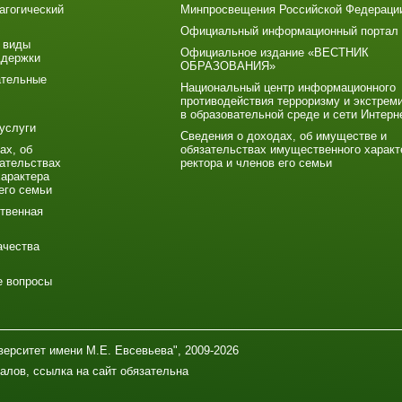
агогический
Минпросвещения Российской Федераци
Официальный информационный портал
 виды
Официальное издание «ВЕСТНИК
ддержки
ОБРАЗОВАНИЯ»
ательные
Национальный центр информационного
противодействия терроризму и экстрем
в образовательной среде и сети Интерн
услуги
Сведения о доходах, об имуществе и
ах, об
обязательствах имущественного характ
ательствах
ректора и членов его семьи
арактера
его семьи
твенная
ачества
е вопросы
ерситет имени М.Е. Евсевьева", 2009-2026
алов, ссылка на сайт обязательна