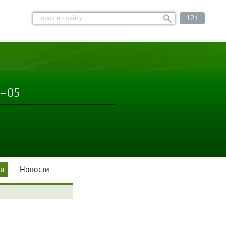
12+
3–05
ки
Новости