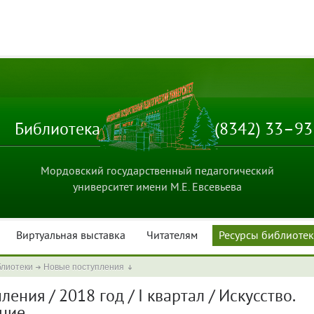
Библиотека
(8342) 33–9
Мордовский государственный педагогический
университет имени М.Е. Евсевьева
Виртуальная выставка
Читателям
Ресурсы библиоте
блиотеки
Новые поступления
ения / 2018 год / I квартал / Искусство.