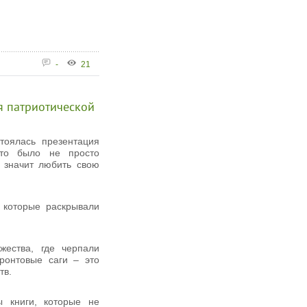
-
21
я патриотической
тоялась презентация
Это было не просто
 значит любить свою
 которые раскрывали
жества, где черпали
ронтовые саги – это
тв.
ы книги, которые не