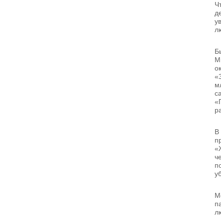
Ч
д
у
л
Б
М
о
«
м
с
«
р
В
п
«
ч
п
у
М
п
л