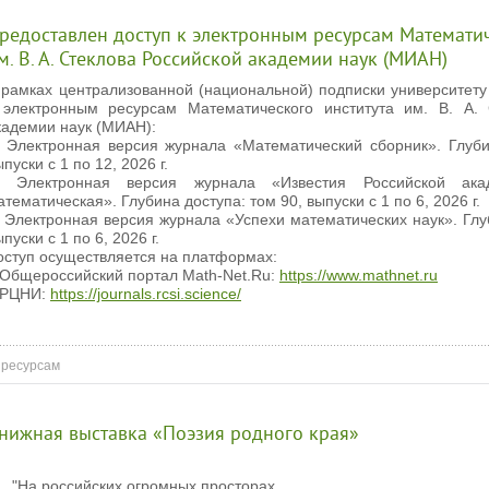
редоставлен доступ к электронным ресурсам Математич
м. В. А. Стеклова Российской академии наук (МИАН)
 рамках централизованной (национальной) подписки университету
 электронным ресурсам Математического института им. В. А. 
кадемии наук (МИАН):
. Электронная версия журнала «Математический сборник». Глуби
пуски с 1 по 12, 2026 г.
. Электронная версия журнала «Известия Российской ака
атематическая». Глубина доступа: том 90, выпуски с 1 по 6, 2026 г.
. Электронная версия журнала «Успехи математических наук». Глу
пуски с 1 по 6, 2026 г.
оступ осуществляется на платформах:
 Общероссийский портал Math-Net.Ru:
https://www.mathnet.ru
 РЦНИ:
https://journals.rcsi.science/
 ресурсам
нижная выставка «Поэзия родного края»
На российских огромных просторах