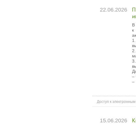
22.06.2026
П
и
В
к
а
1
вы
2
м
3
вы
Д
–
–
Доступ к электронным
15.06.2026
К
"