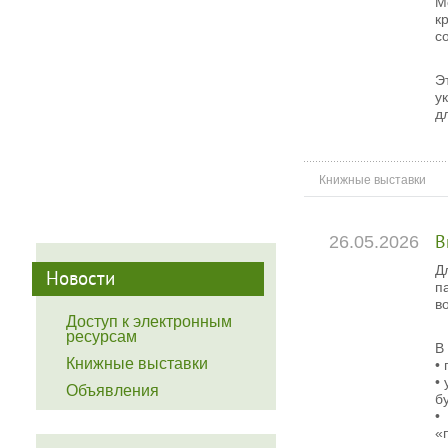
М
к
с
Э
у
д
Книжные выставки
26.05.2026
В
Д
Новости
п
в
Доступ к электронным
ресурсам
В
Книжные выставки
•
•
Объявления
б
•
«