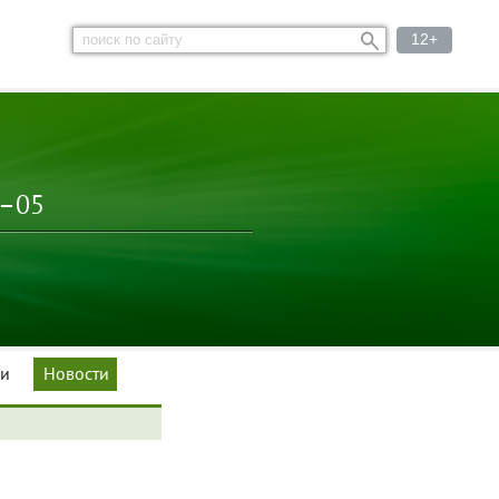
12+
3–05
ки
Новости