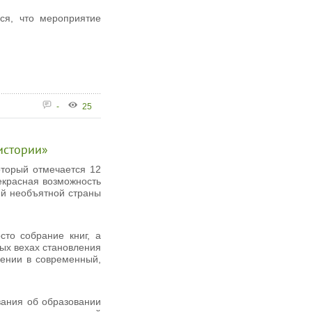
ся, что мероприятие
-
25
истории»
оторый отмечается 12
екрасная возможность
ей необъятной страны
то собрание книг, а
ых вехах становления
щении в современный,
вания об образовании