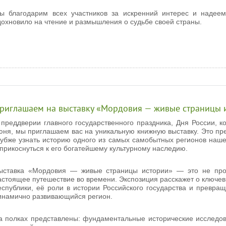
ы благодарим всех участников за искренний интерес и надеем
дохновило на чтение и размышления о судьбе своей страны.
риглашаем на выставку «Мордовия — живые страницы 
 преддверии главного государственного праздника, Дня России, к
юня, мы приглашаем вас на уникальную книжную выставку. Это пр
лубже узнать историю одного из самых самобытных регионов наш
 прикоснуться к его богатейшему культурному наследию.
ыставка «Мордовия — живые страницы истории» — это не прос
астоящее путешествие во времени. Экспозиция расскажет о ключев
еспублики, её роли в истории Российского государства и превра
инамично развивающийся регион.
а полках представлены: фундаментальные исторические исследо