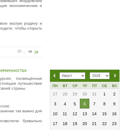
лавивших мордовский
ющие экономические и
 свою малую родину и
ходите, чтобы открыть
-
38
ременность»
урсия, посвящённая
астоящее путешествие
ПН
ВТ
СР
ЧТ
ПТ
СБ
ВС
 своей страны.
27
28
29
30
31
1
2
3
4
5
6
7
8
9
ссии;
ранение так важно для
10
11
12
13
14
15
16
озволили буквально
17
18
19
20
21
22
23