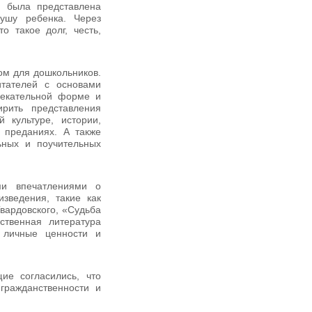
, была представлена
ушу ребенка. Через
о такое долг, честь,
ом для дошкольников.
тателей с основами
лекательной форме и
рить представления
 культуре, истории,
 преданиях. А также
ьных и поучительных
ми впечатлениями о
зведения, такие как
вардовского, «Судьба
ственная литература
 личные ценности и
ие согласились, что
гражданственности и