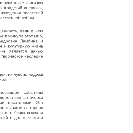
 руки такие книги как
инградский дневник»,
роизведения писателей
ественной войны.
ценность, ведь в нем
е покинули этот мир,
андровна Ламбина и
е и культурную жизнь
нике является данью
 творческое наследие
ей, их чувств, надежд
ира.
посвящён событиям
удожественные очерки
ми писателями. Эта
онять мотивы героев
 этого блока вызвали
сий о долге, чести и