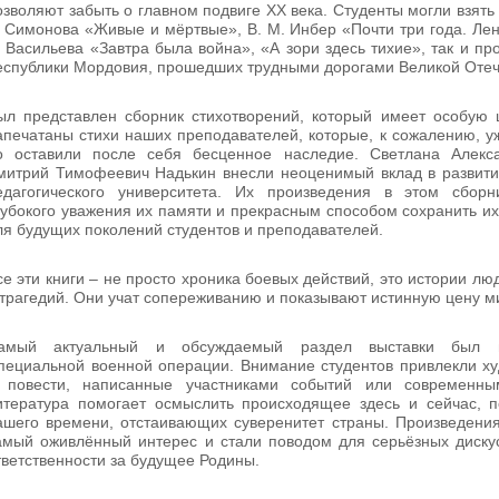
озволяют забыть о главном подвиге XX века. Студенты могли взять в
. Симонова «Живые и мёртвые», В. М. Инбер «Почти три года. Лен
. Васильева «Завтра была война», «А зори здесь тихие», так и п
еспублики Мордовия, прошедших трудными дорогами Великой Отеч
ыл представлен сборник стихотворений, который имеет особую 
апечатаны стихи наших преподавателей, которые, к сожалению, уж
о оставили после себя бесценное наследие. Светлана Алекс
митрий Тимофеевич Надькин внесли неоценимый вклад в развити
едагогического университета. Их произведения в этом сбор
лубокого уважения их памяти и прекрасным способом сохранить их
ля будущих поколений студентов и преподавателей.
се эти книги – не просто хроника боевых действий, это истории люд
 трагедий. Они учат сопереживанию и показывают истинную цену м
амый актуальный и обсуждаемый раздел выставки был 
пециальной военной операции. Внимание студентов привлекли х
 повести, написанные участниками событий или современны
итература помогает осмыслить происходящее здесь и сейчас, п
ашего времени, отстаивающих суверенитет страны. Произведения
амый оживлённый интерес и стали поводом для серьёзных дискус
тветственности за будущее Родины.