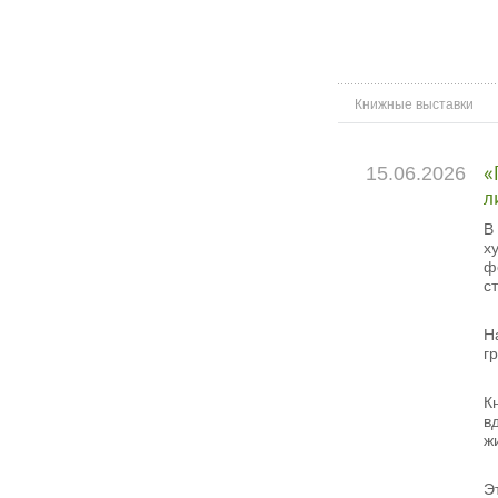
Книжные выставки
15.06.2026
«
л
В
х
ф
с
Н
г
К
в
ж
Э