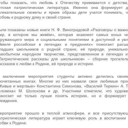
тобы показать, что любовь к Отечеству прививается с детства
етская патриотическая литература. Именно она формирует д
влекательные сюжеты и яркие образы дети учатся понимать, чт
юбовь к родному дому и своей стране.
ыли показаны новые книги Н. Ф. Виноградовой «Разговоры о важн
ир, в котором мы живём», которая знакомит самых юных чи
кружающего мира и социальными понятиями в доступной и ув
Земля российская в легендах и преданиях» помогает расши
ладших школьников о родной стране, её природе, уникальной
амобытном народном творчестве, представленном в легендах и
Патриотические рассказы для школьников» – сборник трогател
ассказов о любви к Родине, её природе и истории.
 заключение мероприятия студенты активно делились свои
рочитанных книгах. Многие из них назвали свои любимые прои
Живые и мертвые» Константина Симонова, «Василий Теркин» А. Т
еловека» М. Шолохова и др. Участники отметили, что художе
омогает не только лучше понять историю, но и формирует
беждения.
ероприятие прошло в теплой атмосфере, и все присутствующ
атриотическая литература играет ключевую роль в воспитании 
юбви к Родине.