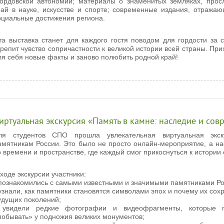
ордовской автономии; материалы о знаменитых земляках, прос
рай в науке, искусстве и спорте; современные издания, отража
оциальные достижения региона.
та выставка станет для каждого гостя поводом для гордости за
крепит чувство сопричастности к великой истории всей страны. При
ля себя новые факты и заново полюбить родной край!
иртуальная экскурсия «Память в камне: наследие и сов
ля студентов СПО прошла увлекательная виртуальная экск
амятникам России. Это было не просто онлайн-мероприятие, а н
о времени и пространстве, где каждый смог прикоснуться к истории
 ходе экскурсии участники:
 познакомились с самыми известными и значимыми памятниками Ро
 узнали, как памятники становятся символами эпох и почему их сох
удущих поколений;
 увидели редкие фотографии и видеофрагменты, которые п
побывать» у подножия великих монументов;