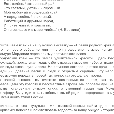
сть зелёный затерянный рай.
то светлый, уютный и скромный
ой любимый мордовский край.
 народ весёлый и сильный,
аботящий и дружный народ,
 приветливый, и красивый,
н в согласье и в мире живёт..." (Н. Еремина)
риглашаем всех на нашу новую выставку — «Поэзия родного края»
то не просто собрание книг — это путешествие по живописным 
ультуре Мордовии через призму поэтического слова.
ордовский край — это земля удивительной красоты. Здесь бе
рохладой, зеркальная гладь озёр отражает высокое небо, а тихие
вои воды сквозь луга и поля. Но истинное сокровище этого края —
радиции, древние песни и люди с открытым сердцем. Эту неп
евозможно передать прозой так точно, как это делают поэты.
а нашей выставке вы сможете познакомиться с тем, как вел
ревращали эту красоту в бессмертные строки. Мы собрали лучшие 
иствы становится ритмом стиха, а утренний туман над Мок
етафору. Вы увидите, как любовь к малой родине перерастает в г
о всей необъятной России.
риглашаем всех окунуться в мир высокой поэзии, найти вдохнов
ворческих поисков и почувствовать гордость за нашу общую историю