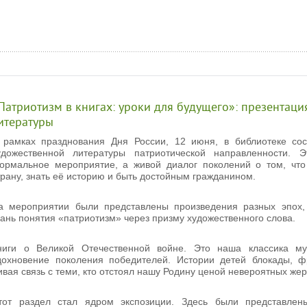
Патриотизм в книгах: уроки для будущего»: презентаци
итературы
 рамках празднования Дня России, 12 июня, в библиотеке сос
удожественной литературы патриотической направленности. 
ормальное мероприятие, а живой диалог поколений о том, что
трану, знать её историю и быть достойным гражданином.
а мероприятии были представлены произведения разных эпох,
рань понятия «патриотизм» через призму художественного слова.
ниги о Великой Отечественной войне. Это наша классика му
дохновение поколения победителей. Истории детей блокады, ф
ивая связь с теми, кто отстоял нашу Родину ценой невероятных жер
тот раздел стал ядром экспозиции. Здесь были представлен