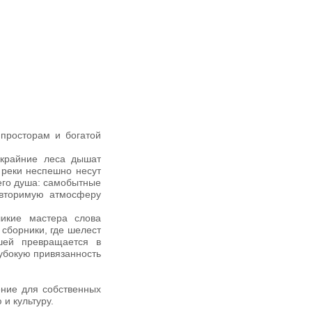
!
просторам и богатой
скрайние леса дышат
 реки неспешно несут
 его душа: самобытные
овторимую атмосферу
икие мастера слова
сборники, где шелест
шей превращается в
лубокую привязанность
ение для собственных
 и культуру.