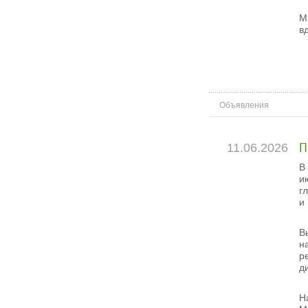
М
в
Объявления
11.06.2026
П
В
и
г
и
В
н
р
д
Н