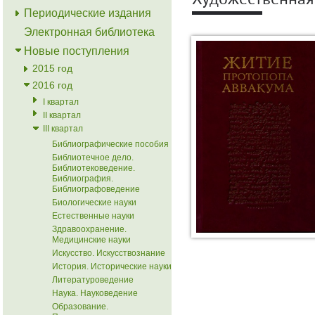
Художественная
Периодические издания
Электронная библиотека
Новые поступления
2015 год
2016 год
I квартал
II квартал
III квартал
Библиографические пособия
Библиотечное дело.
Библиотековедение.
Библиография.
Библиографоведение
Биологические науки
Естественные науки
Здравоохранение.
Медицинские науки
Искусство. Искусствознание
История. Исторические науки
Литературоведение
Наука. Науковедение
Образование.