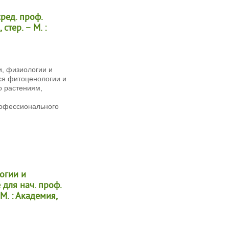
ред. проф.
 стер. – М. :
, физиологии и
ся фитоценологии и
о растениям,
рофессионального
огии и
 для нач. проф.
 М. : Академия,