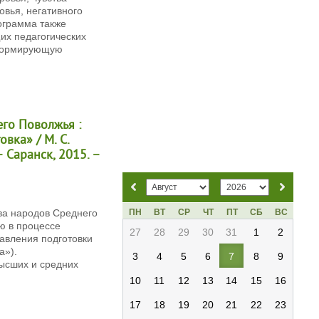
овья, негативного
ограмма также
их педагогических
еформирующую
его Поволжья :
вка» / М. С.
– Саранск, 2015. –
ПН
ВТ
СР
ЧТ
ПТ
СБ
ВС
ва народов Среднего
ю в процессе
27
28
29
30
31
1
2
авления подготовки
а»).
3
4
5
6
7
8
9
высших и средних
10
11
12
13
14
15
16
17
18
19
20
21
22
23