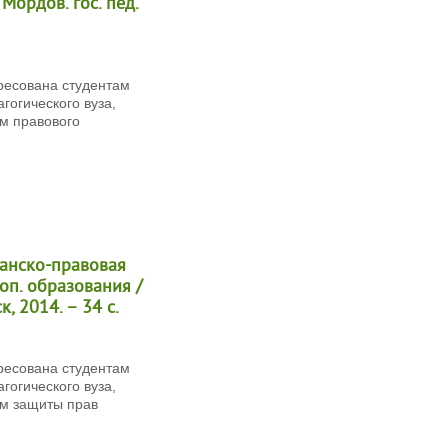
Мордов. гос. пед.
ресована студентам
гогического вуза,
м правового
данско-правовая
оп. образования /
к, 2014. – 34 с.
ресована студентам
гогического вуза,
м защиты прав