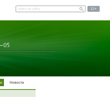
12+
3–05
ки
Новости