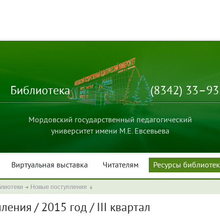
Библиотека
(8342) 33–9
Мордовский государственный педагогический
университет имени М.Е. Евсевьева
Виртуальная выставка
Читателям
Ресурсы библиоте
блиотеки
Новые поступления
ения / 2015 год / III квартал