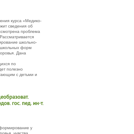
ения курса «Медико-
ржит сведения об
ссмотрена проблема
 Рассматривается
ирование школьно-
и школьных форм
доровья. Дана
щихся по
дет полезно
отающим с детьми и
щеобразоват.
ов. гос. пед. ин-т.
 формирование у
ровья, чувства