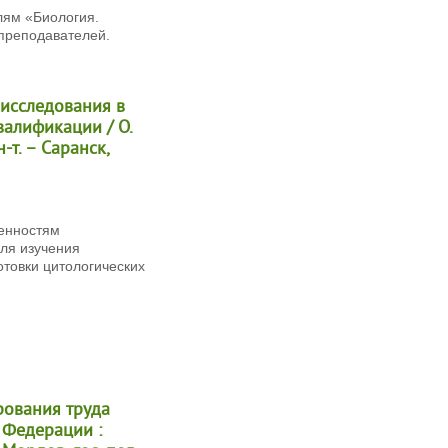
лям «Биология.
преподавателей.
 исследования в
валификации / О.
-т. – Саранск,
енностям
ля изучения
отовки цитологических
рования труда
 Федерации :