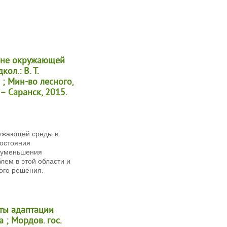
ране окружающей
ол.: В. Т.
 ; Мин-во лесного,
– Саранск, 2015.
ружающей среды в
состояния
 уменьшения
лем в этой области и
ого решения.
кты адаптации
а ; Мордов. гос.