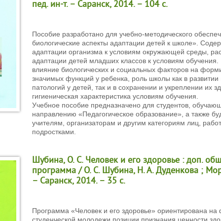
пед. ин-т. – Саранск, 2014. – 104 с.
Пособие разработано для учебно-методического обеспеч
биологические аспекты адаптации детей к школе». Соде
адаптации организма к условиям окружающей среды, ра
адаптации детей младших классов к условиям обучения.
влияние биологических и социальных факторов на форм
значимых функций у ребенка, роль школы как в развити
патологий у детей, так и в сохранении и укреплении их з
гигиеническая характеристика условиям обучения.
Учебное пособие предназначено для студентов, обучаю
направлению «Педагогическое образование», а также бу
учителям, организаторам и другим категориям лиц, раб
подростками.
Шубина, О. С. Человек и его здоровье : доп. об
программа / О. С. Шубина, Н. А. Дуденкова ; Морд
– Саранск, 2014. – 35 с.
Программа «Человек и его здоровье» ориентирована на
студенческой молодежи позиции признания ценности здо