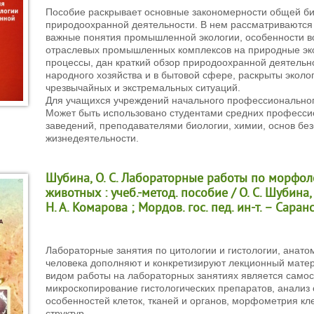
Пособие раскрывает основные закономерности общей био
природоохранной деятельности. В нем рассматриваются
важные понятия промышленной экологии, особенности в
отраслевых промышленных комплексов на природные эк
процессы, дан краткий обзор природоохранной деятельн
народного хозяйства и в бытовой сфере, раскрыты эколо
чрезвычайных и экстремальных ситуаций.
Для учащихся учреждений начального профессиональног
Может быть использовано студентами средних професс
заведений, преподавателями биологии, химии, основ бе
жизнедеятельности.
Шубина, О. С. Лабораторные работы по морфол
животных : учеб.-метод. пособие / О. С. Шубина,
Н. А. Комарова ; Мордов. гос. пед. ин-т. – Саранс
Лабораторные занятия по цитологии и гистологии, анат
человека дополняют и конкретизируют лекционный мате
видом работы на лабораторных занятиях является само
микроскопирование гистологических препаратов, анализ 
особенностей клеток, тканей и органов, морфометрия кл
структур.