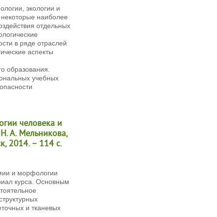
логии, экологии и
 некоторые наиболее
оздействия отдельных
ологические
ости в ряде отраслей
гические аспекты
о образования.
иональных учебных
зопасности
огии человека и
 Н. А. Мельникова,
к, 2014. – 114 с.
омии и морфологии
риал курса. Основным
стоятельное
структурных
еточных и тканевых