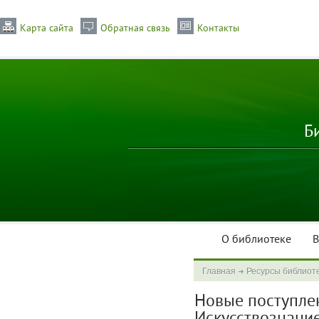
Карта сайта
Обратная связь
Контакты
Б
О библиотеке
В
Главная
Ресурсы библиот
Новые поступлени