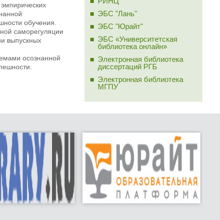
РИНЦ
 эмпирических
ЭБС "Лань"
нанной
шности обучения.
ЭБС "Юрайт"
нной саморегуляции
ЭБС «Университетская
ии выпускных
библиотека онлайн»
лемами осознанной
Электронная библиотека
диссертаций РГБ
пешности.
Электронная библиотека
МГПУ