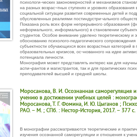
психологи-ческих закономерностей и механизмов станов
на разных возрас¬тных ступенях и уровнях образования 
социальной ситуации развития современных детей и под
обусловленных реалиями постиндустри¬ального обществ
Показана роль всех форм непрерывного образования (ф
неформального, информального) в становлении субъект
студентов. Особое внимание уделено теоретическому и
обоснованию психолого-педагогического сопровождения
субъектности обучающихся всех возрастных категорий в
образовательных кризисов, ос¬нованного на идее активи
потенциала личности.
Монография может представлять интерес как для научны
аспи¬рантов и магистрантов, так и для практических псих
преподавателей высшей и средней школы.
Моросанова, В. И. Осознанная саморегуляция 
учению в достижении учебных целей : монограф
Моросанова, Т. Г. Фомина, И. Ю. Цыганов ; Псих
РАО. – М. ; СПб. : Нестор-История, 2017. – 377 с.
В монографии рассматриваются теоретические и практич
изучения осознанной саморегуляции и отношения к учен