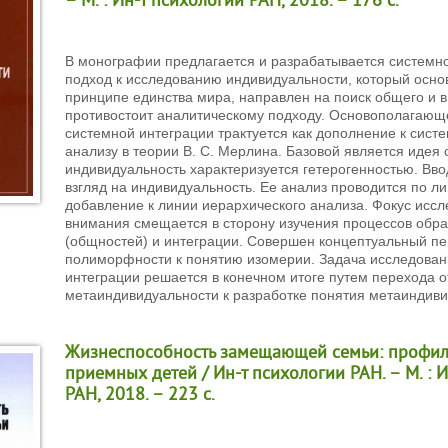
– М. : Ин-т психологии РАН, 2018. – 176 с.
В монографии предлагается и разрабатывается системн
подход к исследованию индивидуальности, который осн
принципе единства мира, направлен на поиск общего и в
противостоит аналитическому подходу. Основополагающ
системной интеграции трактуется как дополнение к сист
анализу в теории B. C. Мерлина. Базовой является идея о
индивидуальность характеризуется гетерогенностью. Вв
взгляд на индивидуальность. Ее анализ проводится по л
добавление к линии иерархического анализа. Фокус иссл
внимания смещается в сторону изучения процессов обр
(общностей) и интеграции. Совершен концептуальный пе
полиморфности к понятию изомерии. Задача исследован
интеграции решается в конечном итоге путем перехода о
метаиндивидуальности к разработке понятия метаиндиви
Жизнеспособность замещающей семьи: профила
приемных детей / Ин-т психологии РАН. – М. : 
РАН, 2018. – 223 с.