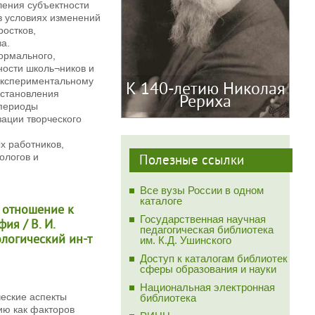
ления субъектности
в условиях изменений
ростков,
а.
ормального,
ности школь¬ников и
 экспериментальному
К 140-летию Николая
 становления
Рериха
 периоды
зации творческого
х работников,
ологов и
Полезные ссылки
Все вузы России в одном
каталоге
и отношение к
Государственная научная
ия / В. И.
педагогическая библиотека
ологический ин-т
им. К.Д. Ушинского
Доступ к каталогам библиотек
сферы образования и науки
Национальная электронная
еские аспекты
библиотека
ию как факторов