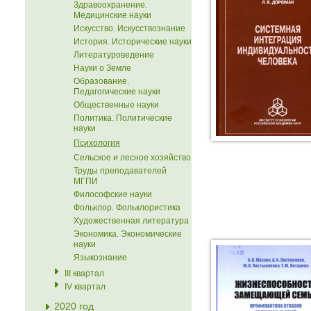
Здравоохранение.
Медицинские науки
Искусство. Искусствознание
История. Исторические науки
Литературоведение
Науки о Земле
Образование.
Педагогические науки
Общественные науки
Политика. Политические
науки
Психология
Сельское и лесное хозяйство
Труды преподавателей
МГПИ
Философские науки
Фольклор. Фольклористика
Художественная литература
Экономика. Экономические
науки
Языкознание
III квартал
IV квартал
2020 год