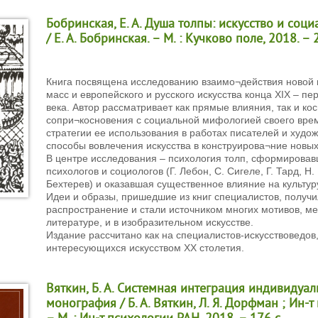
Бобринская, Е. А. Душа толпы: искусство и соц
/ Е. А. Бобринская. – М. : Кучково поле, 2018. – 2
Книга посвящена исследованию взаимо¬действия новой 
масс и европейского и русского искусства конца XIX – п
века. Автор рассматривает как прямые влияния, так и ко
сопри¬косновения с социальной мифологией своего вре
стратегии ее использования в работах писателей и худо
способы вовлечения искусства в конструирова¬ние новы
В центре исследования – психология толп, сформировав
психологов и социологов (Г. Лебон, С. Сигеле, Г. Тард, Н
Бехтерев) и оказавшая существенное влияние на культур
Идеи и образы, пришедшие из книг специалистов, получ
распространение и стали источником многих мотивов, ме
литературе, и в изобразительном искусстве.
Издание рассчитано как на специалистов-искусствоведов, 
интересующихся искусством XX столетия.
Вяткин, Б. А. Системная интеграция индивидуал
монография / Б. А. Вяткин, Л. Я. Дорфман ; Ин-