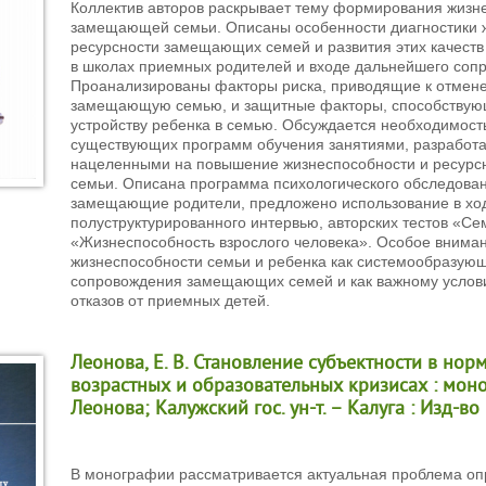
Коллектив авторов раскрывает тему формирования жизн
замещающей семьи. Описаны особенности диагностики 
ресурсности замещающих семей и развития этих качеств
в школах приемных родителей и входе дальнейшего соп
Проанализированы факторы риска, приводящие к отмене
замещающую семью, и защитные факторы, способству
устройству ребенка в семью. Обсуждается необходимост
существующих программ обучения занятиями, разработ
нацеленными на повышение жизнеспособности и ресур
семьи. Описана программа психологического обследован
замещающие родители, предложено использование в ход
полуструктурированного интервью, авторских тестов «С
«Жизнеспособность взрослого человека». Особое внима
жизнеспособности семьи и ребенка как системообразую
сопровождения замещающих семей и как важному услов
отказов от приемных детей.
Леонова, Е. В. Становление субъектности в нор
возрастных и образовательных кризисах : моног
Леонова; Калужский гос. ун-т. – Калуга : Изд-во 
В монографии рассматривается актуальная проблема о