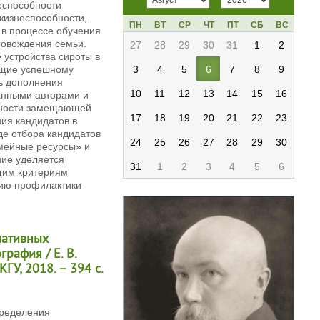
еспособности
жизнеспособности,
ПН
ВТ
СР
ЧТ
ПТ
СБ
ВС
 в процессе обучения
ровождения семьи.
27
28
29
30
31
1
2
 устройства сироты в
ющие успешному
3
4
5
6
7
8
9
ь дополнения
10
11
12
13
14
15
16
анными авторами и
сности замещающей
17
18
19
20
21
22
23
ия кандидатов в
е отбора кандидатов
24
25
26
27
28
29
30
емейные ресурсы» и
ние уделяется
31
1
2
3
4
5
6
щим критериям
ию профилактики
мативных
рафия / Е. В.
КГУ, 2018. – 394 с.
пределения