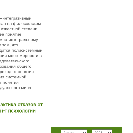
о-интегративный
ован на философском
 известной степени
ее понятие
емно-интегральному
 том, что
одится полисистемный
инии многомерности в
едовательского
азования общего
реход от понятия
ия системной
т понятия
дуального мира.
ктика отказов от
Ин-т психологии