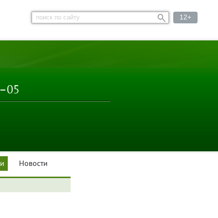
12+
3–05
ки
Новости