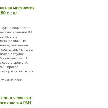
иальная мифология
80 с. : ил.
науки о психологии
ервых десятилетий XX
свенные его
мени, различные
жников, различные
х социальных мифов.
шаяся в трудах
. Михайловский, В.
у своего времени.
или широкое
тафор и сюжетов и в
так и на всех
ьности человека :
т психологии РАН.