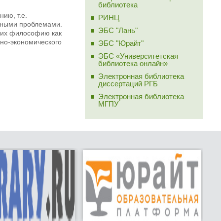
библиотека
ию, т.е.
РИНЦ
нными проблемами.
ЭБС "Лань"
щих философию как
но-экономического
ЭБС "Юрайт"
ЭБС «Университетская
библиотека онлайн»
Электронная библиотека
диссертаций РГБ
Электронная библиотека
МГПУ