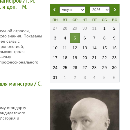
гистров / Г. И.
 и доп. – М.
ПН
ВТ
СР
ЧТ
ПТ
СБ
ВС
27
28
29
30
31
1
2
учной отрасли,
ого знания. Показаны
3
4
5
6
7
8
9
ее связь с
тропологией,
10
11
12
13
14
15
16
самоконтроля
льному
17
18
19
20
21
22
23
 профессионального
24
25
26
27
28
29
30
31
1
2
3
4
5
6
для магистров / С.
ому стандарту
андидатского
«История и