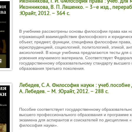
Иконникова, Г. И. Философия права : учеб. для ма
Иконникова, В. П. Ляшенко. – 3–е изд., перераб.
:Юрайт, 2012. – 364 с.
В учебнике рассмотрены основы философии права как на
отражающей взаимодействие философского и юридическ
объект, предмет, функции, специфика философии права, 
юриспруденцией, социологией, политологией, этикой, ан
аксиологией. В конце учебника предлагаются тесты для 
усвоения изучаемого материала. Соответствует Федера
государственному образовательному стандарту высшего
образования третьего поколения.
Лебедев, С. А. Философия науки : учеб.пособие 
А. Лебедев. – М. :Юрайт, 2012. – 288 с.
Пособие соответствует государственному образовательн
высшего профессионального образования и программе к
экзамена для аспирантов и соискателей по дисциплине 
философия науки».