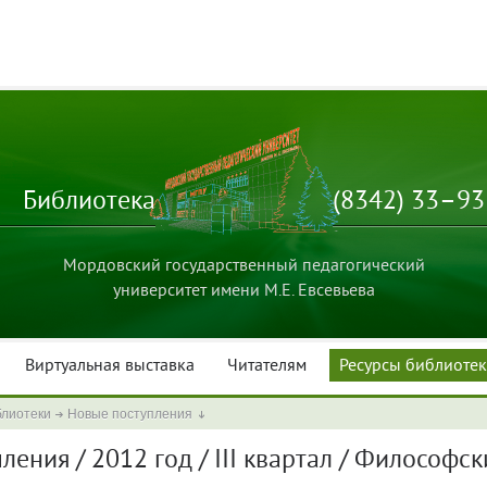
Библиотека
(8342) 33–9
Мордовский государственный педагогический
университет имени М.Е. Евсевьева
Виртуальная выставка
Читателям
Ресурсы библиоте
блиотеки
Новые поступления
ения / 2012 год / III квартал / Философск