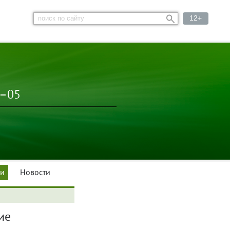
12+
3–05
ки
Новости
ие