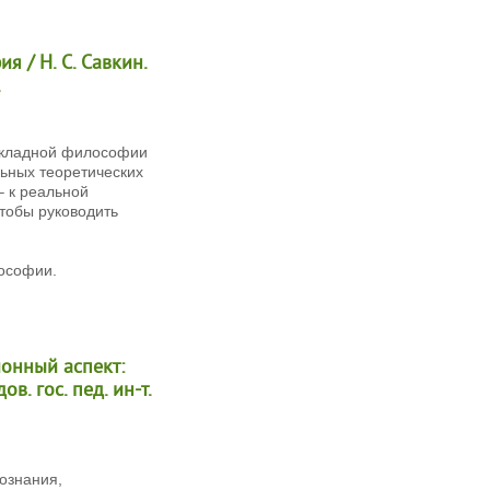
я / Н. С. Савкин.
.
икладной философии
ьных теоретических
– к реальной
тобы руководить
ософии.
ионный аспект:
в. гос. пед. ин-т.
ознания,