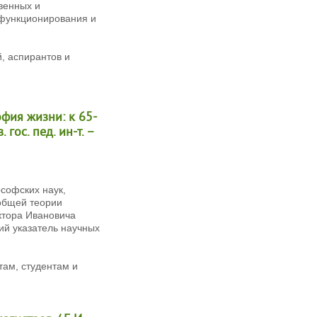
венных и
 функционирования и
, аспирантов и
офия жизни: к 65-
 гос. пед. ин-т. –
софских наук,
 общей теории
ктора Ивановича
ий указатель научных
ам, студентам и