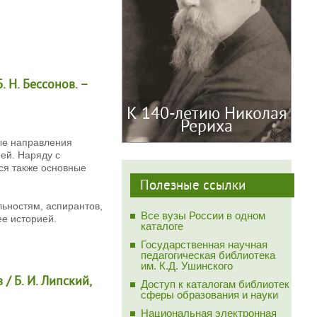
. Н. Бессонов. –
К 140-летию Николая
Рериха
ые направления
ей. Наряду с
ся также основные
Полезные ссылки
ьностям, аспирантов,
Все вузы России в одном
е историей.
каталоге
Государственная научная
педагогическая библиотека
им. К.Д. Ушинского
/ Б. И. Липский,
Доступ к каталогам библиотек
сферы образования и науки
Национальная электронная