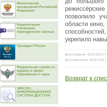
до большого 
Министерство
просвещения Российской
режиссёрски
Федерации
позволило уч
области кино,
Национальная
платформа
способносте
периодических научных
изданий
укрепило навы
Президент России
Дата создания:
18.05.2026 17
Дата изменения:
18.05.2026 1
Федеральная служба по
надзору в сфере
образования и науки
Возврат к спис
ЭКБСОН.
ИНФОРМАЦИОННАЯ
СИСТЕМА ДОСТУПА