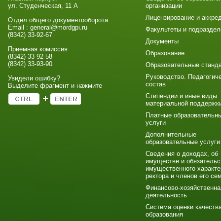
ул. Студенческая, 11 А
организации
Лицензирование и аккре
Отдел общего документооборота
Email : general@mordgpi.ru
Факультеты и подраздел
(8342) 33-92-67
Документы
Приемная комиссия
Образование
(8342) 33-92-58
(8342) 33-93-90
Образовательные станд
Руководство. Педагогич
Увидели ошибку?
состав
Выделите фрагмент и нажмите
Стипендии и иные виды
материальной поддержк
Платные образовательн
услуги
Дополнительные
образовательные услуги
Сведения о доходах, об
имуществе и обязательс
имущественного характе
ректора и членов его се
Финансово-хозяйственна
деятельность
Система оценки качеств
образования