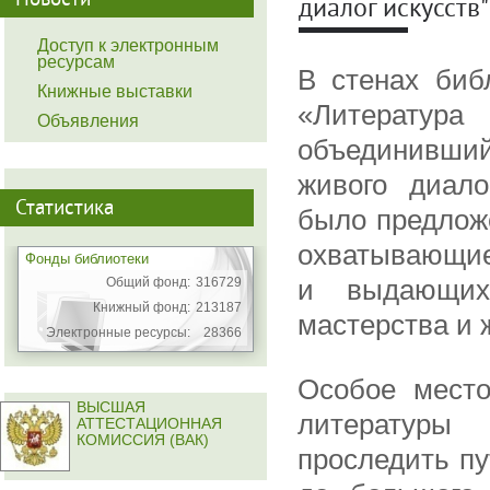
Новости
диалог искусств"
Доступ к электронным
ресурсам
В стенах биб
Книжные выставки
«Литератур
Объявления
объединивши
живого диало
Статистика
было предложе
охватывающие
Фонды библиотеки
Общий фонд:
316729
и выдающихс
Книжный фонд:
213187
мастерства и 
Электронные ресурсы:
28366
Особое место
ВЫСШАЯ
литературы
АТТЕСТАЦИОННАЯ
КОМИССИЯ (ВАК)
проследить пу