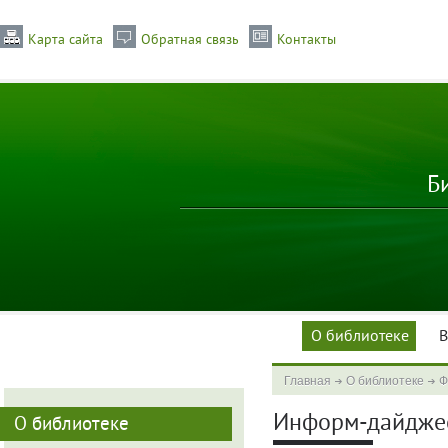
Карта сайта
Обратная связь
Контакты
Б
О библиотеке
В
Главная
О библиотеке
Ф
Информ-дайджес
О библиотеке